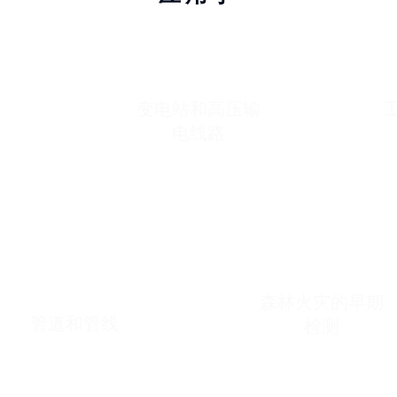
变电站和高压输
电线路
森林火灾的早期
管道和管线
检测