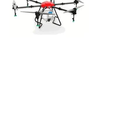
Dron YJ TECH Y25L
25 LITROS DE CAPACIDAD
APLICA AGROQUÍMICOS HASTA 60
HAS X DIA
APLICA AGROQUIMICOS EN POLVO
ESPARCE SEMILLAS