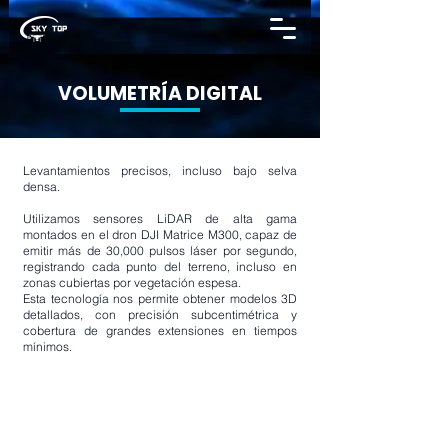
VOLUMETRÍA
DIGITAL
Levantamientos precisos, incluso bajo selva
densa.
Utilizamos sensores LiDAR de alta gama
montados en el dron DJI Matrice M300, capaz de
emitir más de 30,000 pulsos láser por segundo,
registrando cada punto del terreno, incluso en
zonas cubiertas por vegetación espesa.
Esta tecnología nos permite obtener modelos 3D
detallados, con precisión subcentimétrica y
cobertura de grandes extensiones en tiempos
mínimos.