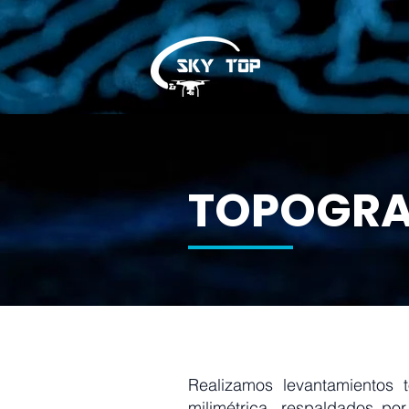
TOPOGRA
Realizamos levantamientos t
milimétrica, respaldados po