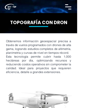
TOPOGRAFÍA
CON DRON
Obtenemos información geoespacial precisa a
través de vuelos programados con drones de alta
gama, logrando estudios completos de altimetría,
planimetría y curvas de nivel en tiempos récord.
Esta tecnología permite cubrir hasta 1,000
hectáreas por día, optimizando recursos y
reduciendo costos operativos sin comprometer la
calidad. Ideal para proyectos que requieren
eficiencia, detalle a grandes extensiones.