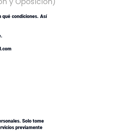
ón y Oposición)
 qué condiciones. Así
e.
l.com
ersonales. Solo tome
ervicios previamente