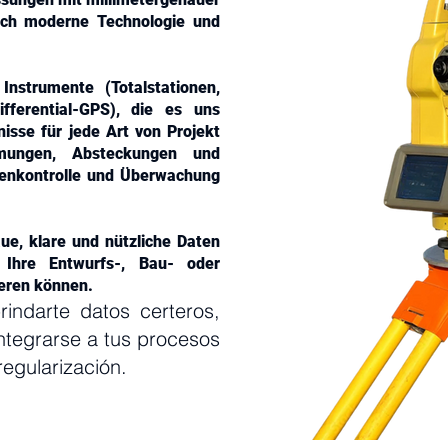
urch moderne Technologie und
nstrumente (Totalstationen,
ifferential-GPS), die es uns
nisse für jede Art von Projekt
mmungen, Absteckungen und
umenkontrolle und Überwachung
aue, klare und nützliche Daten
n Ihre Entwurfs-, Bau- oder
ieren können.
indarte datos certeros,
 integrarse a tus procesos
regularización.