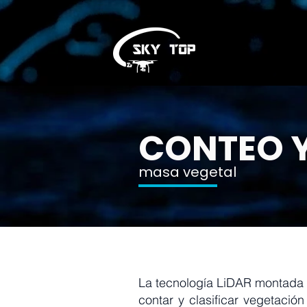
CONTEO 
masa vegetal
La tecnología LiDAR montada 
contar y clasificar vegetación